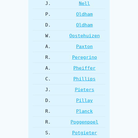
J.
Nell
P.
Oldham
D.
Oldham
W.
Oostehuizen
A.
Paxton
R.
Peregrino
A.
Pheiffer
C.
Phillips
J.
Pieters
D.
Pillay
R.
Planck
R.
Poggenpoel
S.
Potgieter