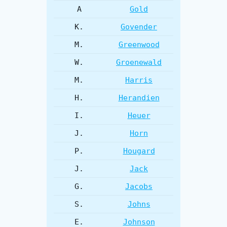
A
Gold
K.
Govender
M.
Greenwood
W.
Groenewald
M.
Harris
H.
Herandien
I.
Heuer
J.
Horn
P.
Hougard
J.
Jack
G.
Jacobs
S.
Johns
E.
Johnson