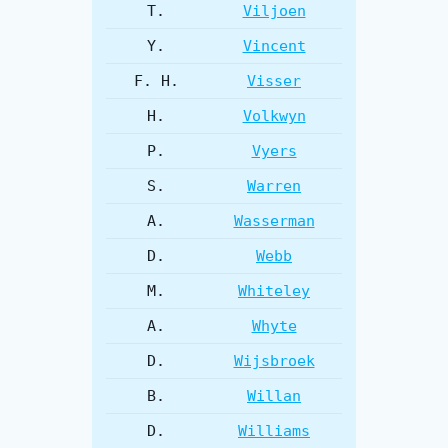
T.
Viljoen
Y.
Vincent
F. H.
Visser
H.
Volkwyn
P.
Vyers
S.
Warren
A.
Wasserman
D.
Webb
M.
Whiteley
A.
Whyte
D.
Wijsbroek
B.
Willan
D.
Williams