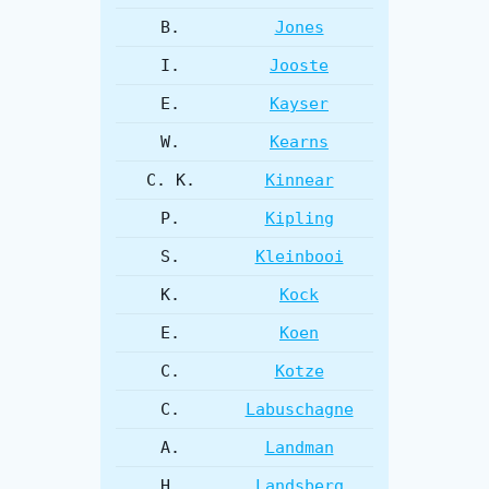
B.
Jones
I.
Jooste
E.
Kayser
W.
Kearns
C. K.
Kinnear
P.
Kipling
S.
Kleinbooi
K.
Kock
E.
Koen
C.
Kotze
C.
Labuschagne
A.
Landman
H.
Landsberg