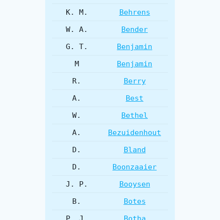
K. M.
Behrens
W. A.
Bender
G. T.
Benjamin
M
Benjamin
R.
Berry
A.
Best
W.
Bethel
A.
Bezuidenhout
D.
Bland
D.
Boonzaaier
J. P.
Booysen
B.
Botes
P. J.
Botha