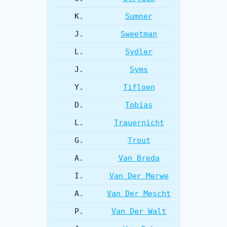
K.
Sumner
J.
Sweetman
L.
Sydler
J.
Syms
Y.
Tifloen
D.
Tobias
L.
Trauernicht
G.
Trout
A.
Van Breda
I.
Van Der Merwe
A.
Van Der Mescht
P.
Van Der Walt