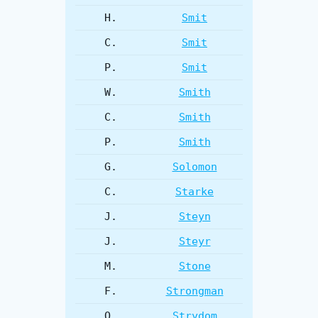
H.
Smit
C.
Smit
P.
Smit
W.
Smith
C.
Smith
P.
Smith
G.
Solomon
C.
Starke
J.
Steyn
J.
Steyr
M.
Stone
F.
Strongman
O.
Strydom