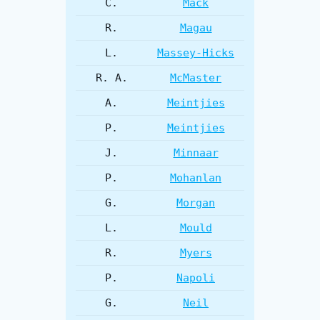
C.
Mack
R.
Magau
L.
Massey-Hicks
R. A.
McMaster
A.
Meintjies
P.
Meintjies
J.
Minnaar
P.
Mohanlan
G.
Morgan
L.
Mould
R.
Myers
P.
Napoli
G.
Neil